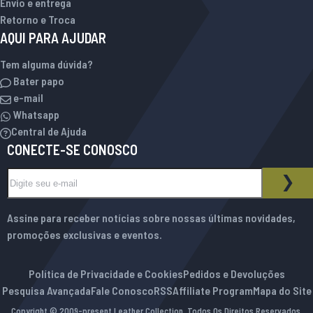
Envio e entrega
Retorno e Troca
AQUI PARA AJUDAR
Tem alguma dúvida?
Bater papo
e-mail
Whatsapp
Central de Ajuda
CONECTE-SE CONOSCO
Inscreva-se na nossa Newsletter:
BOLETIM INFORMATIVO
ASS
Assine para receber notícias sobre nossas últimas novidades,
promoções exclusivas e eventos.
Política de Privacidade e Cookies
Pedidos e Devoluções
Pesquisa Avançada
Fale Conosco
RSS
Affiliate Program
Mapa do Site
Copyright © 2009-present Leather Collection. Todos Os Direitos Reservados.