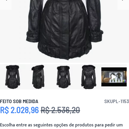
FEITO SOB MEDIDA
SKU
PL-1153
R$ 2.028,96
R$ 2.536,20
Preço Especial
Preço
Escolha entre as seguintes opções de produtos para pedir um