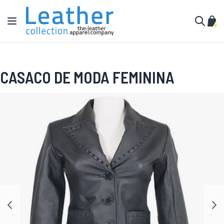
Pular para o conteúdo
Alternar Nav
Meu 
Buscar
CASACO DE MODA FEMININA