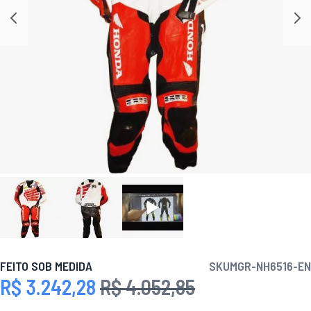
FEITO SOB MEDIDA
SKU
MGR-NH6516-EN
R$ 3.242,28
R$ 4.052,85
Preço Especial
Preço