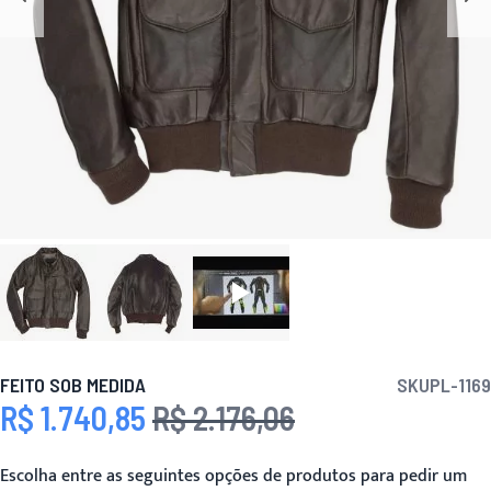
FEITO SOB MEDIDA
SKU
PL-1169
R$ 1.740,85
R$ 2.176,06
Preço Especial
Preço
Escolha entre as seguintes opções de produtos para pedir um