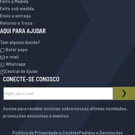
Feito à Medida
Feito sob medida
Envio e entrega
Retorno e Troca
AQUI PARA AJUDAR
Tem alguma dúvida?
Bater papo
e-mail
Whatsapp
Central de Ajuda
CONECTE-SE CONOSCO
Inscreva-se na nossa Newsletter:
BOLETIM INFORMATIVO
ASS
Assine para receber notícias sobre nossas últimas novidades,
promoções exclusivas e eventos.
Política de Privacidade e Cookies
Pedidos e Devoluções