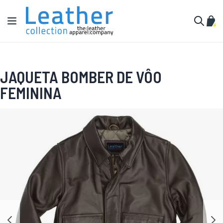
Pular para o conteúdo
Alternar Nav
Meu 
Buscar
JAQUETA BOMBER DE VÔO
FEMININA