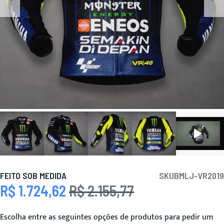
FEITO SOB MEDIDA
SKU
BMLJ-VR2019
R$ 1.724,62
R$ 2.155,77
Preço Especial
Preço
Escolha entre as seguintes opções de produtos para pedir um