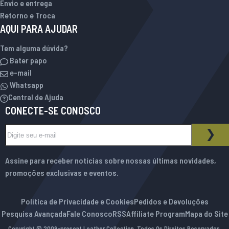
Envio e entrega
Retorno e Troca
AQUI PARA AJUDAR
Tem alguma dúvida?
Bater papo
e-mail
Whatsapp
Central de Ajuda
CONECTE-SE CONOSCO
Inscreva-se na nossa Newsletter:
BOLETIM INFORMATIVO
ASS
Assine para receber notícias sobre nossas últimas novidades,
promoções exclusivas e eventos.
Política de Privacidade e Cookies
Pedidos e Devoluções
Pesquisa Avançada
Fale Conosco
RSS
Affiliate Program
Mapa do Site
Copyright © 2009-present Leather Collection. Todos Os Direitos Reservados.