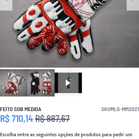
FEITO SOB MEDIDA
SKU
MLG-MM2021
R$ 710,14
R$ 887,67
Preço Especial
Preço
Escolha entre as seguintes opções de produtos para pedir um