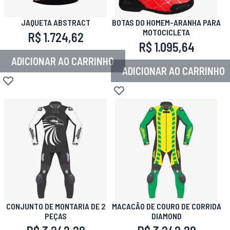
JAQUETA ABSTRACT
BOTAS DO HOMEM-ARANHA PARA
MOTOCICLETA
R$ 1.724,62
R$ 1.095,64
ADICIONAR AO CARRINHO
ADICIONAR AO CARRINHO
Adicionar à lista de desejos
Adicionar à lista de desejos
CONJUNTO DE MONTARIA DE 2
MACACÃO DE COURO DE CORRIDA
PEÇAS
DIAMOND