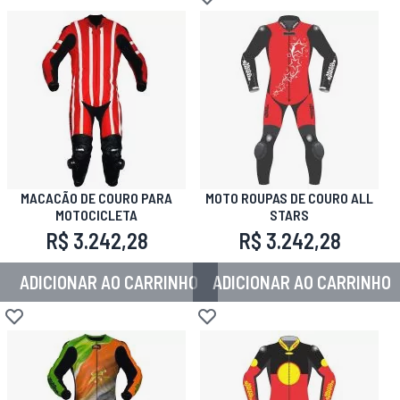
Adicionar à lista de desejos
MACACÃO DE COURO PARA
MOTO ROUPAS DE COURO ALL
MOTOCICLETA
STARS
R$ 3.242,28
R$ 3.242,28
ADICIONAR AO CARRINHO
ADICIONAR AO CARRINHO
Adicionar à lista de desejos
Adicionar à lista de desejos