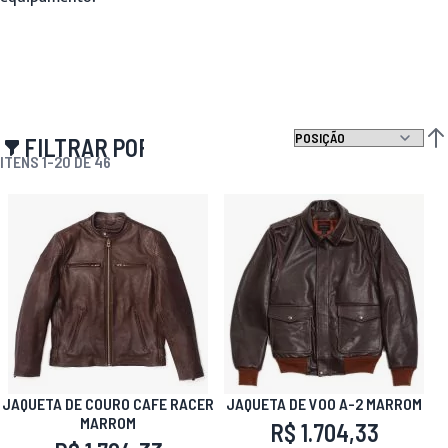
FILTRAR POR
DEF
ITENS
1
-
20
DE
46
JAQUETA DE COURO CAFE RACER
JAQUETA DE VOO A-2 MARROM
MARROM
R$ 1.704,33