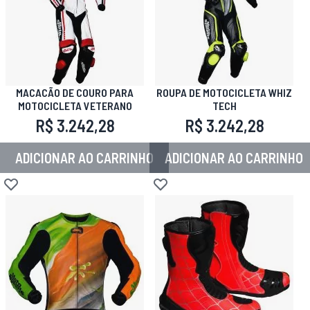
MACACÃO DE COURO PARA
ROUPA DE MOTOCICLETA WHIZ
MOTOCICLETA VETERANO
TECH
R$ 3.242,28
R$ 3.242,28
ADICIONAR AO CARRINHO
ADICIONAR AO CARRINHO
Adicionar à lista de desejos
Adicionar à lista de desejos