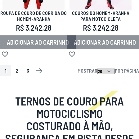
ROUPA DE COURO DE CORRIDA DO
COUROS DO HOMEM-ARANHA
HOMEM-ARANHA
PARA MOTOCICLETA
R$ 3.242,28
R$ 3.242,28
ADICIONAR AO CARRINHO
ADICIONAR AO CARRINHO
Adicionar à lista de desejos
Adicionar à lista de desejos
1
2
3
MOSTRAR
POR PÁGINA
PÁGINA
VOCÊ ESTA LENDO A PAGINA
PÁGINA
PÁGINA
PÁGINA
PRÓXIMO
TERNOS DE COURO PARA
MOTOCICLISMO
COSTURADO À MÃO,
SEGURANÇA EM PISTA DESDE