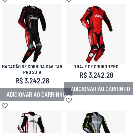
Adicionar à lista de desejos
Adicionar à lista de desejos
MACACÃO DE CORRIDA SAVITAR
TRAJE DE COURO TYRO
PRO 2019
R$ 3.242,28
R$ 3.242,28
ADICIONAR AO CARRINHO
ADICIONAR AO CARRINHO
Adicionar à lista de desejos
Adicionar à lista de desejos