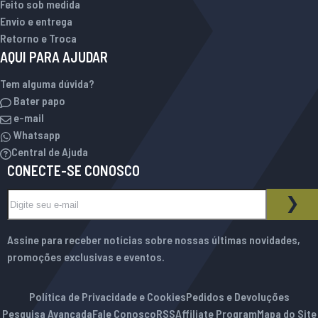
Feito sob medida
Envio e entrega
Retorno e Troca
AQUI PARA AJUDAR
Tem alguma dúvida?
Bater papo
e-mail
Whatsapp
Central de Ajuda
CONECTE-SE CONOSCO
Inscreva-se na nossa Newsletter:
BOLETIM INFORMATIVO
ASS
Assine para receber notícias sobre nossas últimas novidades,
promoções exclusivas e eventos.
Política de Privacidade e Cookies
Pedidos e Devoluções
Pesquisa Avançada
Fale Conosco
RSS
Affiliate Program
Mapa do Site